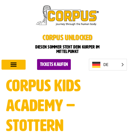
CORPUS UNLOCKED
Diesen Sommer steht dein Körper im
Mittelpunkt
DE
TICKETS KAUFEN
CORPUS entdecken
Planen Sie Ihren Besuch
CORPUS Kids
Academy –
Stottern