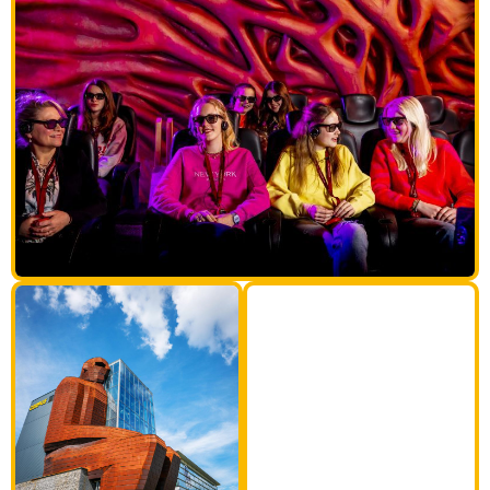
35M
hoog menselijk
lichaam!