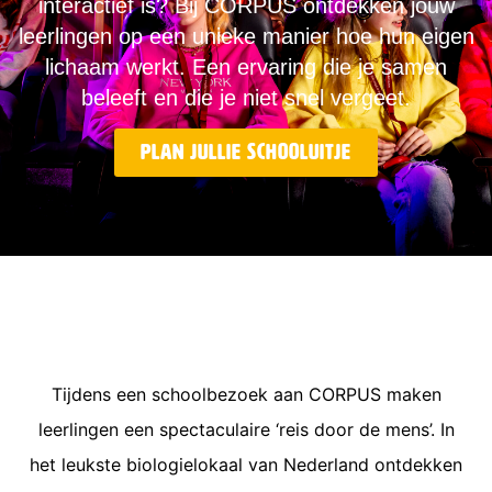
interactief is? Bij CORPUS ontdekken jouw
leerlingen op een unieke manier hoe hun eigen
lichaam werkt. Een ervaring die je samen
beleeft en die je niet snel vergeet.
Plan jullie schooluitje
Tijdens een schoolbezoek aan CORPUS maken
leerlingen een spectaculaire ‘reis door de mens’. In
het leukste biologielokaal van Nederland ontdekken