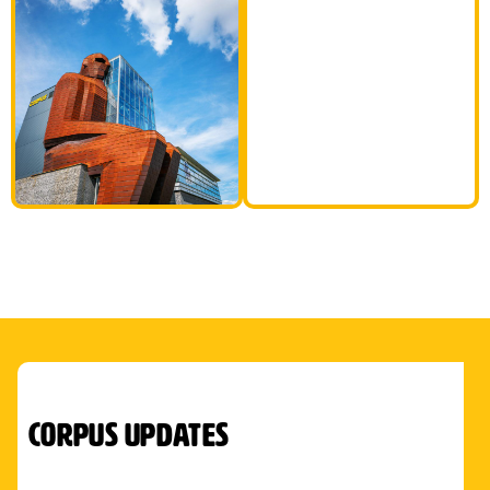
35M
hoog menselijk
lichaam!
corpus updates