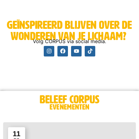
Geïnspireerd blijven over de
wonderen van je lichaam? ​
Volg CORPUS via social media.
Beleef CORPUS
Evenementen
11