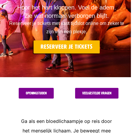
Hoor het hart kloppen. Voel de adem.
Zie wat normaal verborgen blijft.
Reserveer je tickets met vast tijdslot online om zeker te
zijn van een plekje.
Reserveer je tickets
Openingstijden
Veelgestelde vragen
Ga als een bloedlichaampje op reis door
het menselijk lichaam. Je beweegt mee