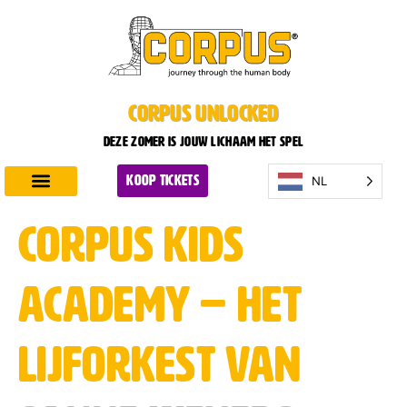
CORPUS UNLOCKED
Deze zomer is jouw lichaam het spel
NL
KOOP TICKETS
Ontdek CORPUS
Plan je bezoek
CORPUS Kids
Academy – Het
lijforkest van