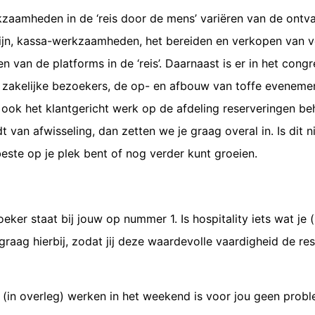
kzaamheden in de ‘reis door de mens’ variëren van de ontv
zijn, kassa-werkzaamheden, het bereiden en verkopen van 
 van de platforms in de ‘reis’. Daarnaast is er in het cong
 zakelijke bezoekers, de op- en afbouw van toffe eveneme
k het klantgericht werk op de afdeling reserveringen beh
t van afwisseling, dan zetten we je graag overal in. Is dit 
beste op je plek bent of nog verder kunt groeien.
oeker staat bij jouw op nummer 1. Is hospitality iets wat je
graag hierbij, zodat jij deze waardevolle vaardigheid de re
en (in overleg) werken in het weekend is voor jou geen prob