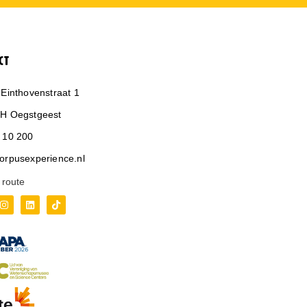
CT
 Einthovenstraat 1
H Oegstgeest
 10 200
orpusexperience.nl
 route