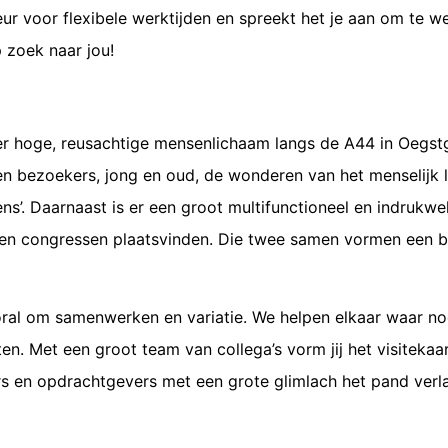
r voor flexibele werktijden en spreekt het je aan om te w
p zoek naar jou!
er hoge, reusachtige mensenlichaam langs de A44 in Oegstge
n bezoekers, jong en oud, de wonderen van het menselijk l
ens’. Daarnaast is er een groot multifunctioneel en indru
 en congressen plaatsvinden. Die twee samen vormen een b
al om samenwerken en variatie. We helpen elkaar waar nod
tten. Met een groot team van collega’s vorm jij het visiteka
s en opdrachtgevers met een grote glimlach het pand verla