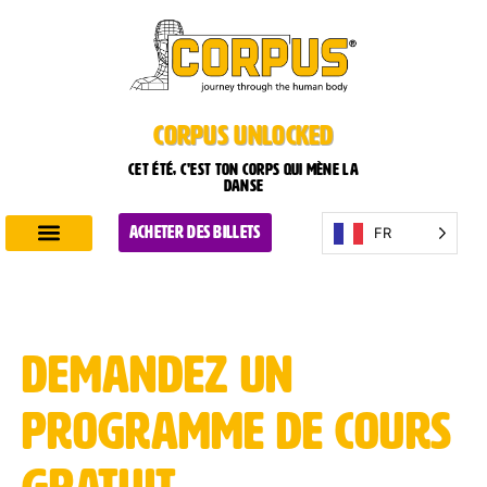
CORPUS UNLOCKED
Cet été, c'est ton corps qui mène la
danse
FR
ACHETER DES BILLETS
Découvrir CORPUS
Planifiez votre visite
Demandez un
programme de cours