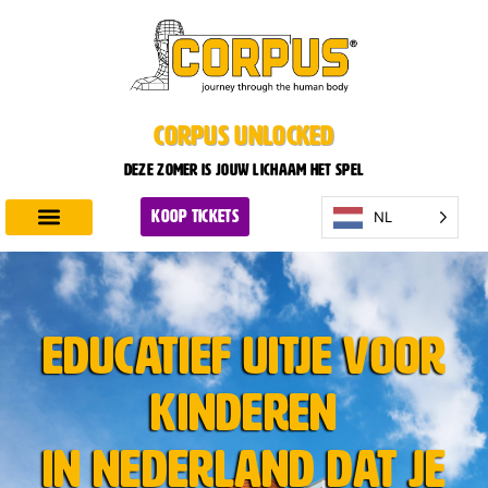
CORPUS UNLOCKED
Deze zomer is jouw lichaam het spel
NL
KOOP TICKETS
Ontdek CORPUS
Plan je bezoek
Educatief uitje voor
kinderen
in Nederland dat je