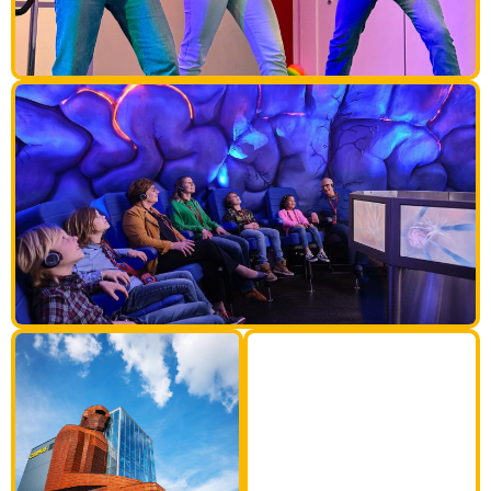
35M
hoog menselijk
lichaam!