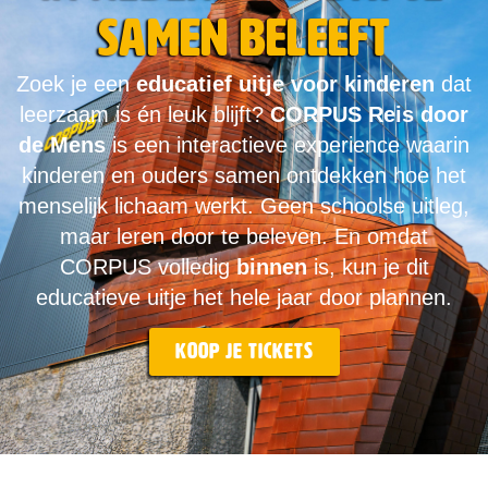
samen beleeft
Zoek je een
educatief uitje voor kinderen
dat
leerzaam is én leuk blijft?
CORPUS Reis door
de Mens
is een interactieve experience waarin
kinderen en ouders samen ontdekken hoe het
menselijk lichaam werkt. Geen schoolse uitleg,
maar leren door te beleven. En omdat
CORPUS volledig
binnen
is, kun je dit
educatieve uitje het hele jaar door plannen.
Koop je tickets