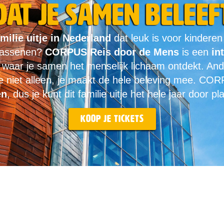
dat je samen beleef
milie uitje in Nederland
dat leuk is voor kinderen
wassenen?
CORPUS Reis door de Mens
is een
in
e
waar je samen het menselijk lichaam ontdekt. An
e niet alleen, je maakt de hele beleving mee. CORP
en
, dus je kunt dit familie uitje het hele jaar door p
Koop je tickets