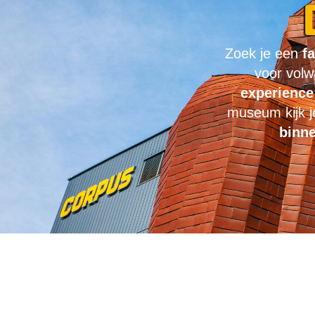
Zoek je een
fa
voor vol
experienc
museum kijk j
binn