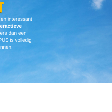
t
 en interessant
teractieve
ders dan een
US is volledig
lannen.