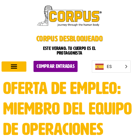
CORPUS DESBLOQUEADO
Este verano, tu cuerpo es el
protagonista
ES
COMPRAR ENTRADAS
Descubre CORPUS
Planifique su visita
Póngase en contacto con
Oferta de empleo:
Miembro del equipo
de operaciones