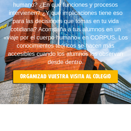
humano? ¿En qué funciones y procesos
intervienen? ¿Y qué implicaciones tiene eso
para las decisiones que tomas en tu vida
cotidiana? Acompaña a tus alumnos en un
«viaje por el cuerpo humano» en CORPUS. Los
conocimientos teóricos se hacen más
accesibles cuando los alumnos los observan
desde dentro.
Organizad vuestra visita al colegio